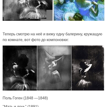
Теперь смотрю на неё и вижу одну балерину, кружащую
по комнате, вот фото до компоновки:
Поль Гоген (1848 —1848)
"Мать и дочь" (1891)