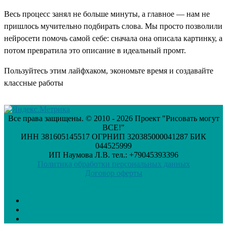
Весь процесс занял не больше минуты, а главное — нам не
пришлось мучительно подбирать слова. Мы просто позволили
нейросети помочь самой себе: сначала она описала картинку, а
потом превратила это описание в идеальный промт.
Пользуйтесь этим лайфхаком, экономьте время и создавайте
классные работы
Все права защищены. © 2010 - 2026 Проект "Рисовать могут
ВСЕ!"
ИНН 381605145517 ОГРНИП 320385000041287 БИК
044525999
ИП Наумова Л.В. тел.: +79045393396
Политика обработки персональных данных
Договор оферты