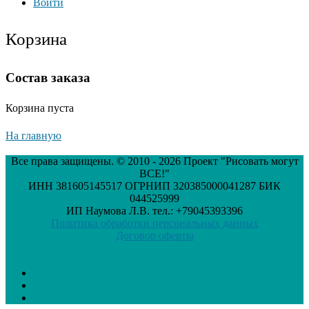
Войти
Корзина
Состав заказа
Корзина пуста
На главную
Все права защищены. © 2010 - 2026 Проект "Рисовать могут
ВСЕ!"
ИНН 381605145517 ОГРНИП 320385000041287 БИК
044525999
ИП Наумова Л.В. тел.: +79045393396
Политика обработки персональных данных
Договор оферты