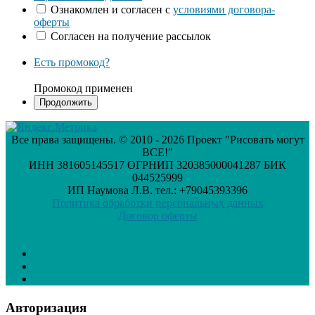
Ознакомлен и согласен с
условиями договора-
оферты
Согласен на получение рассылок
Есть промокод?
Промокод применен
Все права защищены. © 2010 - 2026 Проект "Рисовать могут
ВСЕ!"
ИНН 381605145517 ОГРНИП 320385000041287 БИК
044525999
ИП Наумова Л.В. тел.: +79045393396
Политика обработки персональных данных
Договор оферты
Авторизация