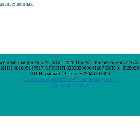
нальных данных
се права защищены. © 2010 - 2026 Проект "Рисовать могут ВСЕ
ИНН 381605145517 ОГРНИП 320385000041287 БИК 044525999
ИП Наумова Л.В. тел.: +79045393396
Политика обработки персональных данных
Договор оферты