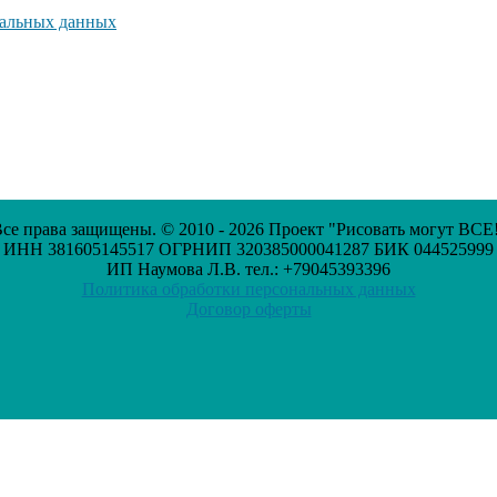
нальных данных
се права защищены. © 2010 - 2026 Проект "Рисовать могут ВСЕ
ИНН 381605145517 ОГРНИП 320385000041287 БИК 044525999
ИП Наумова Л.В. тел.: +79045393396
Политика обработки персональных данных
Договор оферты