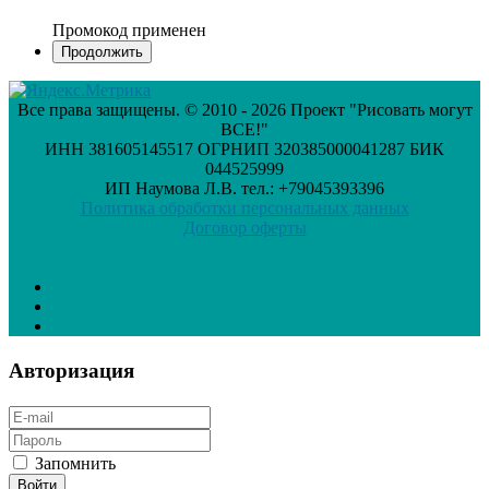
Промокод применен
Все права защищены. © 2010 - 2026 Проект "Рисовать могут
ВСЕ!"
ИНН 381605145517 ОГРНИП 320385000041287 БИК
044525999
ИП Наумова Л.В. тел.: +79045393396
Политика обработки персональных данных
Договор оферты
Авторизация
Запомнить