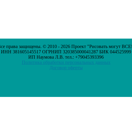
се права защищены. © 2010 - 2026 Проект "Рисовать могут ВСЕ
ИНН 381605145517 ОГРНИП 320385000041287 БИК 044525999
ИП Наумова Л.В. тел.: +79045393396
Политика обработки персональных данных
Договор оферты