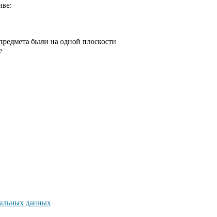
иве:
 предмета были на одной плоскости
е
нальных данных