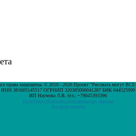
ета
се права защищены. © 2010 - 2026 Проект "Рисовать могут ВСЕ
ИНН 381605145517 ОГРНИП 320385000041287 БИК 044525999
ИП Наумова Л.В. тел.: +79045393396
Политика обработки персональных данных
Договор оферты