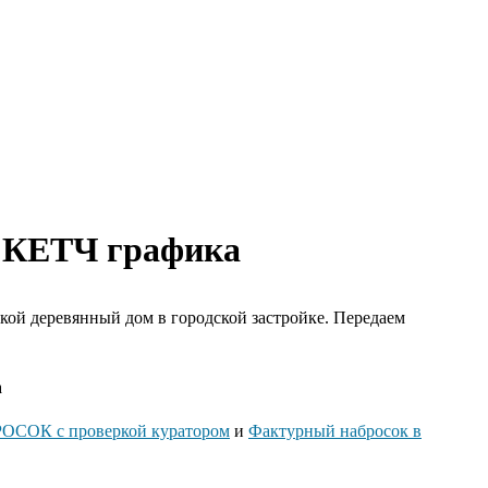
СКЕТЧ графика
чкой деревянный дом в городской застройке. Передаем
а
ОК с проверкой куратором
и
Фактурный набросок в