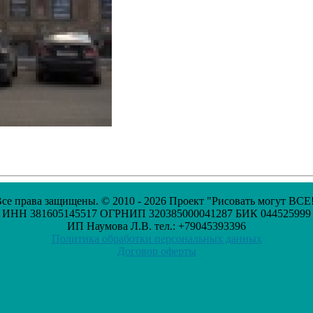
се права защищены. © 2010 - 2026 Проект "Рисовать могут ВСЕ
ИНН 381605145517 ОГРНИП 320385000041287 БИК 044525999
ИП Наумова Л.В. тел.: +79045393396
Политика обработки персональных данных
Договор оферты