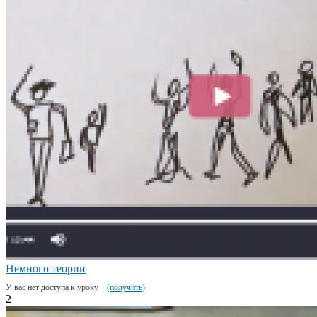
Немного теории
У вас нет доступа к уроку
(получить)
2