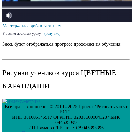
Мастер-класс добавляем цвет
У вас нет доступа к уроку
(получить)
Здесь будет отображаться прогресс прохождения обучения.
Рисунки учеников курса ЦВЕТНЫЕ
КАРАНДАШИ
Все права защищены. © 2010 - 2026 Проект "Рисовать могут
ВСЕ!"
ИНН 381605145517 ОГРНИП 320385000041287 БИК
044525999
ИП Наумова Л.В. тел.: +79045393396