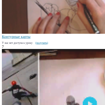
Контурные карты
У вас нет доступа к уроку
(получить)
7