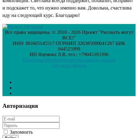
композиции. Светлана всегда поддержит, похвалит, исправит
и подскажет то, что нужно именно вам. Довольна, счастлива
иду на следующий курс. Благодарю!
Все права защищены. © 2010 - 2026 Проект "Рисовать могут
ВСЕ!"
ИНН 381605145517 ОГРНИП 320385000041287 БИК
044525999
ИП Наумова Л.В. тел.: +79045393396
Политика обработки персональных данных
Договор оферты
Авторизация
Запомнить