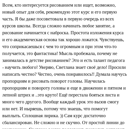
Всем, кто интересуется рисованием или ищет, возможно,
новый опыт для себя, рекомендую этот курс и его первую
часть. Я бы даже посоветовала в первую очередь из всех
курсов школы. Всегда сложно начинать любое занятие, а
рисование начинается с наброска. Простота изложения курса
и его академическая основа так хорошо ложатся. Чувствуешь,
что соприкасаешься с чем то огромным и при этом что-то
получается, это фантастика! Мысль пробежала, почему не
занималась в детстве рисованием? Это и есть талант педагога
- научить любого! Уверяю, Светлана знает своё дело! Просили
написать честно? Честно, очень понравилось!! Думала научусь
пропорциям и рисовать поворот головы. Научилась
пропорциям и повороту головы и еще в движении и пятном и
лепной штрих и ..это круто! Ещё перестала бояться листа и
много чего другого. Вообще каждый урок это вызов смогу
или нет. И ныряешь, потому что знаешь, что помогут
выплыть. Сплошная лирика. )) Сам курс достаточно
сбалансирован. Не сложно и не скучно. От простой линии до