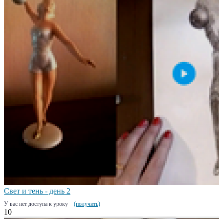
Свет и тень - день 2
У вас нет доступа к уроку
(получить)
10