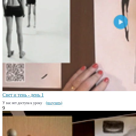
Свет и тень - день 1
У вас нет доступа к уроку
(получить)
9