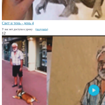
Свет и тень - день 4
У вас нет доступа к уроку
(получить)
12