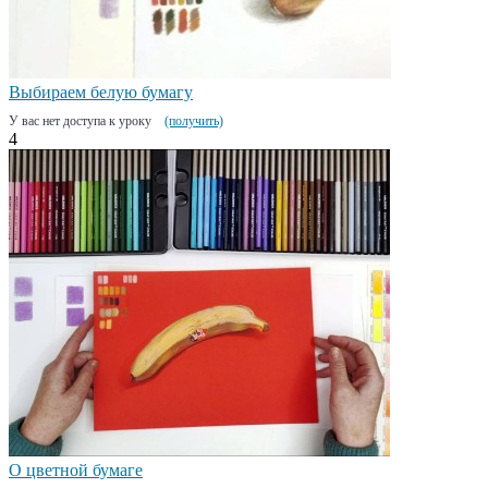
Выбираем белую бумагу
У вас нет доступа к уроку
(получить)
4
О цветной бумаге