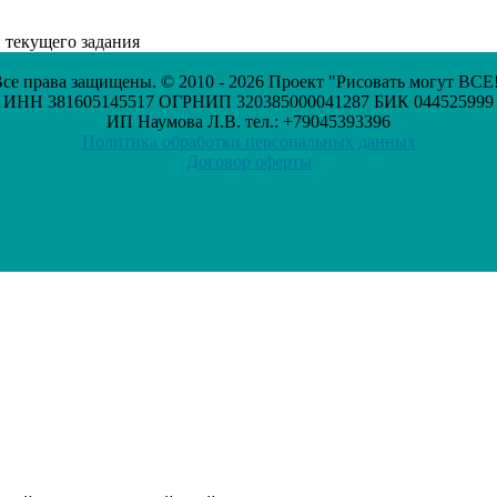
 текущего задания
се права защищены. © 2010 - 2026 Проект "Рисовать могут ВСЕ
ИНН 381605145517 ОГРНИП 320385000041287 БИК 044525999
ИП Наумова Л.В. тел.: +79045393396
Политика обработки персональных данных
Договор оферты