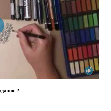
аданию ?