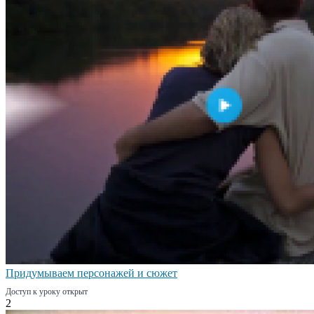
Придумываем персонажей и сюжет
Доступ к уроку открыт
2