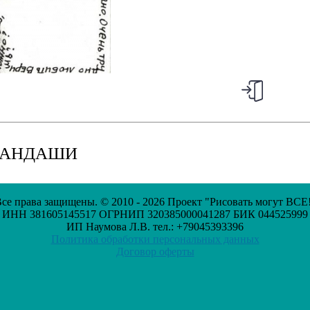
КАРАНДАШИ
се права защищены. © 2010 - 2026 Проект "Рисовать могут ВСЕ
ИНН 381605145517 ОГРНИП 320385000041287 БИК 044525999
ИП Наумова Л.В. тел.: +79045393396
Политика обработки персональных данных
Договор оферты