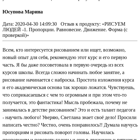
Юсупова Марина
Дата: 2020-04-30 14:09:30
Отзыв к продукту: «РИСУЕМ
ЛЮДЕЙ -1. Пропорции. Равновесие. Движение. Форма (с
проверкой)»
Всем, кто интересуется рисованием или ищет, возможно,
новый опыт для себя, рекомендую этот курс и его первую
часть. Я бы даже посоветовала в первую очередь из всех
курсов школы. Всегда сложно начинать любое занятие, а
рисование начинается с наброска. Простота изложения курса
и его академическая основа так хорошо ложатся. Чувствуешь,
что соприкасаешься с чем то огромным и при этом что-то
получается, это фантастика! Мысль пробежала, почему не
занималась в детстве рисованием? Это и есть талант педагога
- научить любого! Уверяю, Светлана знает своё дело! Просили
написать честно? Честно, очень понравилось!! Думала научусь
пропорциям и рисовать поворот головы. Научилась
пропорциям и повороту головы и еще в движении и пятном и