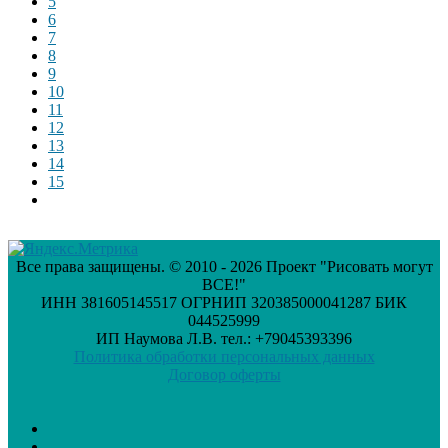
5
6
7
8
9
10
11
12
13
14
15
Все права защищены. © 2010 - 2026 Проект "Рисовать могут
ВСЕ!"
ИНН 381605145517 ОГРНИП 320385000041287 БИК
044525999
ИП Наумова Л.В. тел.: +79045393396
Политика обработки персональных данных
Договор оферты